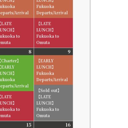
ukuoka
Fukuoka
eparts/Arrival
Departs/Arrival
【LATE
【LATE
LUNCH】
LUNCH】
ukuoka to
Fukuoka to
muta
Omuta
6-
8
2026-
9
2026-
8-
8-
【EARLY
8
9
【EARLY
LUNCH】
LUNCH】
Fukuoka
ukuoka
Departs/Arrival
eparts/Arrival
【LATE
【LATE
LUNCH】
LUNCH】
ukuoka to
Fukuoka to
muta
Omuta
6-
15
2026-
16
2026-