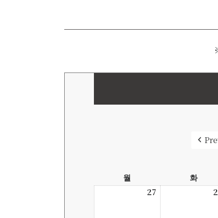
Pre
월
월
화
화
요
요
27
2026-
2
일
일
7-
27