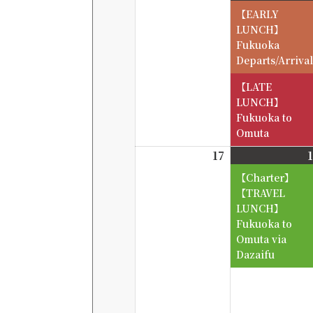
8-
【EARLY
10
LUNCH】
Fukuoka
Departs/Arrival
【LATE
LUNCH】
Fukuoka to
Omuta
17
2026-
8-
17
【TRAVEL
LUNCH】
Fukuoka to
Omuta via
Dazaifu