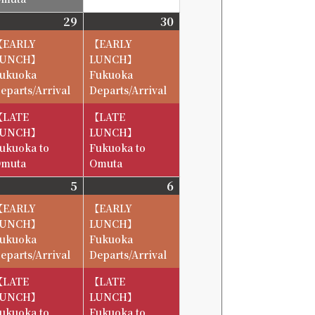
6-
29
2026-
30
2026-
8-
8-
【EARLY
【EARLY
29
30
LUNCH】
LUNCH】
ukuoka
Fukuoka
eparts/Arrival
Departs/Arrival
【LATE
【LATE
LUNCH】
LUNCH】
ukuoka to
Fukuoka to
muta
Omuta
6-
5
2026-
6
2026-
9-
9-
【EARLY
【EARLY
5
6
LUNCH】
LUNCH】
ukuoka
Fukuoka
eparts/Arrival
Departs/Arrival
【LATE
【LATE
LUNCH】
LUNCH】
ukuoka to
Fukuoka to