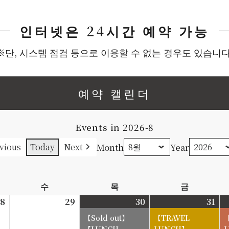
인터넷은 24시간 예약 가능
※단, 시스템 점검 등으로 이용할 수 없는 경우도 있습니다
예약 캘린더
Events in 2026-8
Month
Year
vious
Today
Next
수
수
목
목
금
금
요
요
요
8
2026-
29
2026-
30
2026-
31
202
일
일
일
7-
7-
7-
7-
【TRAVEL
28
29
30
31
【LUNCH
LUNCH】