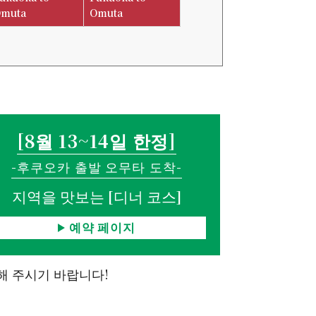
muta
Omuta
[8월 13~14일 한정]
-후쿠오카 출발 오무타 도착-
지역을 맛보는 [디너 코스]
예약 페이지
해 주시기 바랍니다!