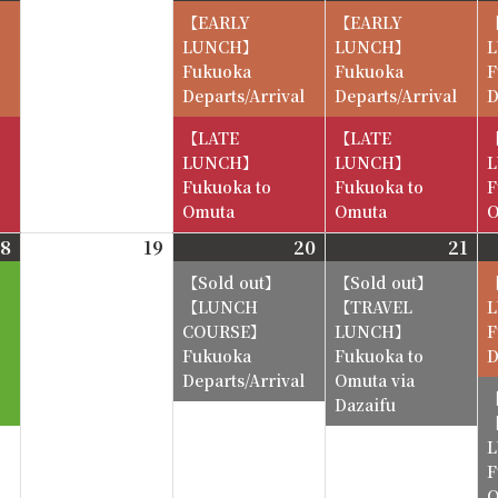
8-
8-
8-
8-
【EARLY
【EARLY
11
12
13
14
LUNCH】
LUNCH】
Fukuoka
Fukuoka
F
Departs/Arrival
Departs/Arrival
D
【LATE
【LATE
LUNCH】
LUNCH】
Fukuoka to
Fukuoka to
F
Omuta
Omuta
O
18
2026-
19
2026-
20
2026-
21
202
8-
8-
8-
8-
18
19
20
21
【LUNCH
【TRAVEL
COURSE】
LUNCH】
F
Fukuoka
Fukuoka to
D
Departs/Arrival
Omuta via
Dazaifu
F
O