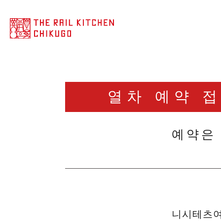
열차 예약 
예약은 
니시테츠여