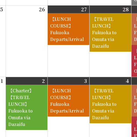
5
2026-
26
2026-
27
2026-
28
202
8-
8-
8-
8-
【LUNCH
【TRAVEL
25
26
27
28
COURSE】
LUNCH】
Fukuoka
Fukuoka to
F
Departs/Arrival
Omuta via
D
Dazaifu
F
O
1
2026-
2
2026-
3
2026-
4
202
9-
9-
9-
9-
【LUNCH
【TRAVEL
1
2
3
4
【TRAVEL
COURSE】
LUNCH】
LUNCH】
Fukuoka
Fukuoka to
F
Fukuoka to
Departs/Arrival
Omuta via
D
Omuta via
Dazaifu
Dazaifu
F