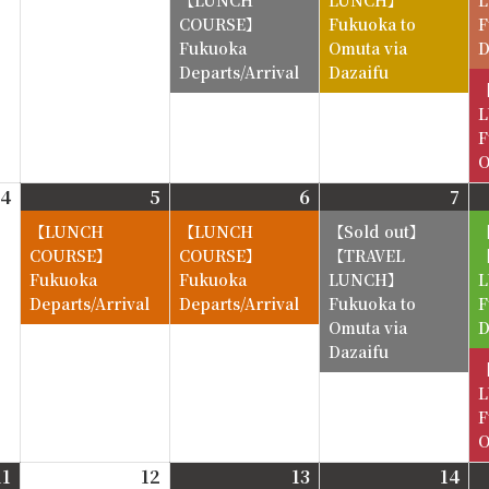
COURSE】
Fukuoka to
F
Fukuoka
Omuta via
D
Departs/Arrival
Dazaifu
F
O
4
2026-
5
2026-
6
2026-
7
202
8-
8-
8-
8-
【LUNCH
【LUNCH
4
5
6
7
COURSE】
COURSE】
【TRAVEL
Fukuoka
Fukuoka
LUNCH】
Departs/Arrival
Departs/Arrival
Fukuoka to
F
Omuta via
D
Dazaifu
F
O
11
2026-
12
2026-
13
2026-
14
202