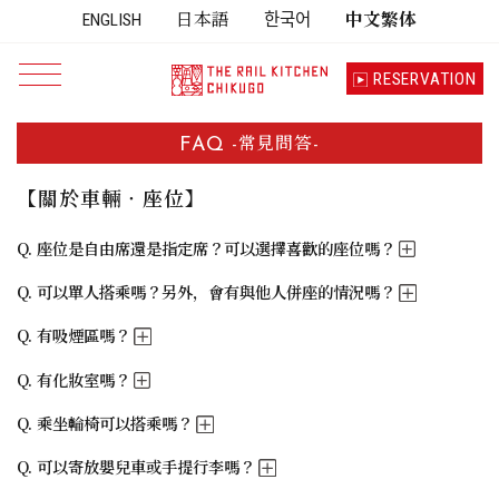
ENGLISH
日本語
한국어
中文繁体
RESERVATION
Menu open
TOP
FAQ
常見問答
CUISINE
【關於車輛‧座位】
SPECIALITY
座位是自由席還是指定席？可以選擇喜歡的座位嗎？
TIME TABLE
可以單人搭乘嗎？另外，會有與他人併座的情況嗎？
ABOUT
有吸煙區嗎？
SIGHTSEEING
有化妝室嗎？
CONCIERGE
乘坐輪椅可以搭乘嗎？
可以寄放嬰兒車或手提行李嗎？