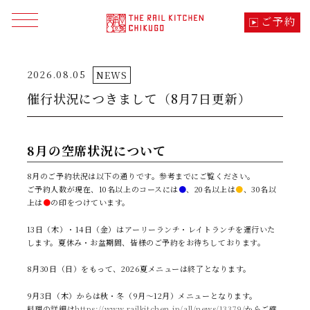
ご予約
メニューを開く
2026.08.05
NEWS
トップ
TOP
催行状況につきまして（8月7日更新）
季節の料理
CUISINE
8月の空席状況について
車内でのこだわり・体験
SPECIALITY
8月のご予約状況は以下の通りです。参考までにご覧ください。
ご予約人数が現在、10名以上のコースには
●
、20名以上は
●
、30名以
コース・料金・運行日
TIME TABLE
上は
●
の印をつけています。
13日（木）・14日（金）はアーリーランチ・レイトランチを運行いた
列車の想い・つながり
ABOUT
します。夏休み・お盆期間、皆様のご予約をお待ちしております。
8月30日（日）をもって、2026夏メニューは終了となります。
沿線の見所・モデルコース
SIGHTSEEING
9月3日（木）からは秋・冬（9月～12月）メニューとなります。
料理の詳細は
https://www.railkitchen.jp/all/news/13379/
からご確