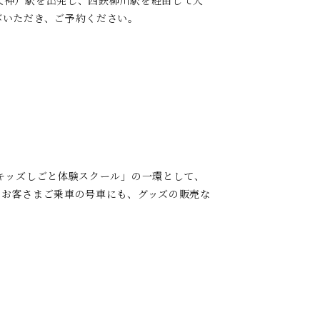
天神）駅を出発し、西鉄柳川駅を経由して大
びいただき、ご予約ください。
キッズしごと体験スクール」の一環として、
。お客さまご乗車の号車にも、グッズの販売な