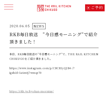
ご予約
メニューを開く
2020.06.05
NEWS
トップ
TOP
RKB毎日放送 ”今日感モーニング”で紹介
頂きました！
季節の料理
CUISINE
本日、RKB毎日放送の”今日感モーニング”で、THE RAIL KITCHEN
車内でのこだわり・体験
SPECIALITY
CHIKUGOをご紹介頂きました。
https://www.instagram.com/p/CBCR1yQJB4-/?
コース・料金・運行日
TIME TABLE
igshid=1a6mtj7wmqr70
列車の想い・つながり
ABOUT
https://rkb.jp/kyokan-morning/
沿線の見所・モデルコース
SIGHTSEEING