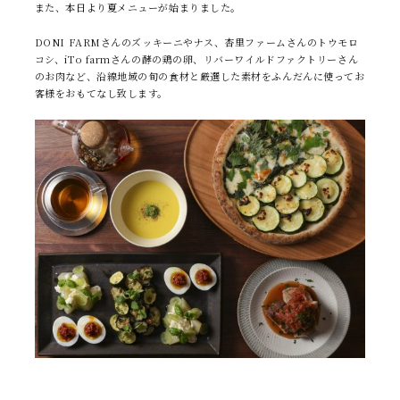
また、本日より夏メニューが始まりました。
コンシェルジュ
CONCIERGE
DONI FARMさんのズッキーニやナス、杏里ファームさんのトウモロ
コシ、iTo farmさんの酵の鶏の卵、リバーワイルドファクトリーさん
のお肉など、沿線地域の旬の食材と厳選した素材をふんだんに使ってお
客様をおもてなし致します。
FAQ
NEWS
お知らせ
よくある質問