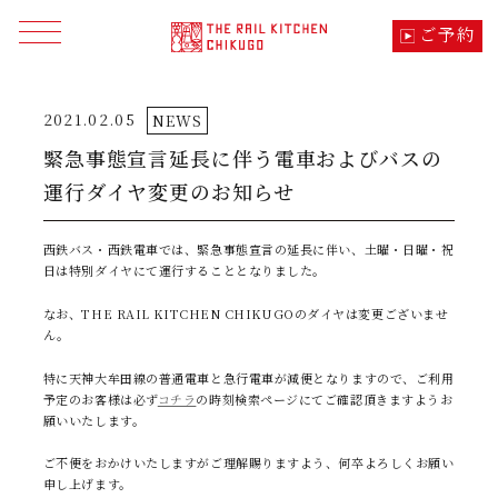
ご予約
メニューを開く
2021.02.05
NEWS
トップ
TOP
緊急事態宣言延長に伴う電車およびバスの
運行ダイヤ変更のお知らせ
季節の料理
CUISINE
西鉄バス・西鉄電車では、緊急事態宣言の延長に伴い、土曜・日曜・祝
車内でのこだわり・体験
SPECIALITY
日は特別ダイヤにて運行することとなりました。
なお、THE RAIL KITCHEN CHIKUGOのダイヤは変更ございませ
コース・料金・運行日
TIME TABLE
ん。
特に天神大牟田線の普通電車と急行電車が減便となりますので、ご利用
列車の想い・つながり
ABOUT
予定のお客様は必ず
コチラ
の時刻検索ページにてご確認頂きますようお
願いいたします。
沿線の見所・モデルコース
SIGHTSEEING
ご不便をおかけいたしますがご理解賜りますよう、何卒よろしくお願い
申し上げます。